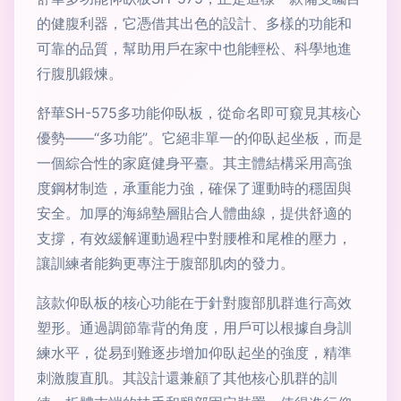
的健腹利器，它憑借其出色的設計、多樣的功能和
可靠的品質，幫助用戶在家中也能輕松、科學地進
行腹肌鍛煉。
舒華SH-575多功能仰臥板，從命名即可窺見其核心
優勢——“多功能”。它絕非單一的仰臥起坐板，而是
一個綜合性的家庭健身平臺。其主體結構采用高強
度鋼材制造，承重能力強，確保了運動時的穩固與
安全。加厚的海綿墊層貼合人體曲線，提供舒適的
支撐，有效緩解運動過程中對腰椎和尾椎的壓力，
讓訓練者能夠更專注于腹部肌肉的發力。
該款仰臥板的核心功能在于針對腹部肌群進行高效
塑形。通過調節靠背的角度，用戶可以根據自身訓
練水平，從易到難逐步增加仰臥起坐的強度，精準
刺激腹直肌。其設計還兼顧了其他核心肌群的訓