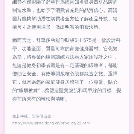
細節不僅彰顯了舒華作為國內知名健身器材品牌的
制造水準，也給予了消費者充足的品質信心。高清
圖片能夠幫助潛在購買者全方位了解產品外觀、結
構尺寸及使用場景，做出明智的消費決策。
總而言之，舒華多功能仰臥板SH-575是一款設計科
學、功能全面、質量可靠的家庭健身器材。它化繁
為簡，將專業的腹肌訓練方法融入家用設計之中，
無論是健身初學者還是有一定基礎的鍛煉者，都能
借助它安全、有效地開啟核心肌群鍛造之旅。選擇
它，就是為您的家庭健身房增添了一位專業、貼心
的“腹肌教練”，讓塑造堅實腹肌和馬甲線的目標，變
得前所未有的輕松與清晰。
如若轉載，請注明出處：
http://www.sinaqidong.cn/product/22.html