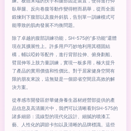
練。板體末端的扶手和腿部固定裝置，使得進行仰
臥舉腿、反向卷腹等動作變得輕而易舉，從而全面
鍛煉到下腹部以及腹外斜肌，告別單一訓練模式可
能導致的肌肉發展不均衡問題。
除了卓越的腹部訓練功能，SH-575的“多功能”還體
現在其擴展性上。許多用戶巧妙地利用其穩固結
構，輔以啞鈴等配件，進行背部拉伸、俯身劃船、
臂屈伸等上肢力量訓練，實現一板多用，極大提升
了產品的實用價值和性價比。對于居家健身空間有
限的朋友來說，這無疑是一個節省空間且高效的解
決方案。
從孝感市開發區舒華健身養生器材經營部提供的產
品信息及高清圖片中，我們可以清晰看到SH-575的
諸多細節：流線型的現代化設計、細膩的噴漆工
藝、人性化的調節卡扣以及清晰的品牌標識。這些