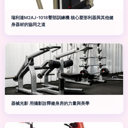
瑞利達M2AJ-1018臀部訓練機 核心塑形利器與其他健
身器材的協同之道
器械光影 用攝影詮釋健身房的力量與美學