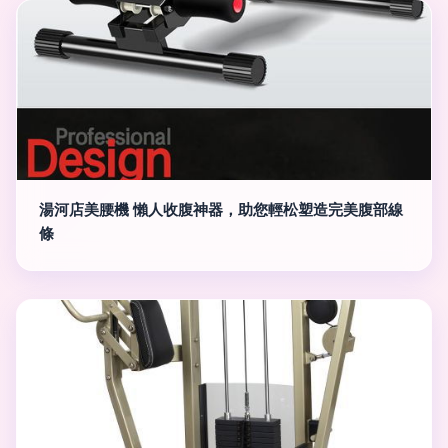
湯河店美腰機 懶人收腹神器，助您輕松塑造完美腹部線
條